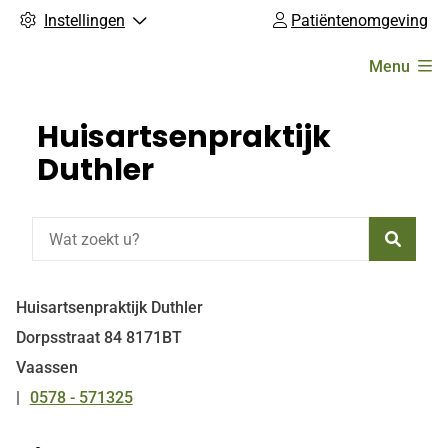
Instellingen
Patiëntenomgeving
Hoofdmenu
Menu
Huisartsenpraktijk
Duthler
Zoeke
Huisartsenpraktijk Duthler
Dorpsstraat
84
8171BT
Vaassen
0578 - 571325
Tel: