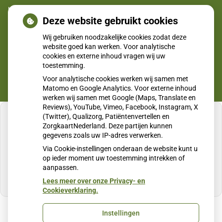
uitbraken fors gestegen
Deze website gebruikt cookies
CZ vergoedt zorg van twee gespecialiseerde
Wij gebruiken noodzakelijke cookies zodat deze
revalidatieartsen niet meer
website goed kan werken. Voor analytische
cookies en externe inhoud vragen wij uw
toestemming.
Voor analytische cookies werken wij samen met
Matomo en Google Analytics. Voor externe inhoud
werken wij samen met Google (Maps, Translate en
Reviews), YouTube, Vimeo, Facebook, Instagram, X
(Twitter), Qualizorg, Patiëntenvertellen en
ZorgkaartNederland. Deze partijen kunnen
gegevens zoals uw IP-adres verwerken.
U heeft geen toestemming gegeven voor
Via Cookie-instellingen onderaan de website kunt u
externe inhoud
die nodig is om dit te zien.
op ieder moment uw toestemming intrekken of
aanpassen.
Cookie-instellingen wijzigen
Lees meer over onze Privacy- en
Cookieverklaring.
Instellingen