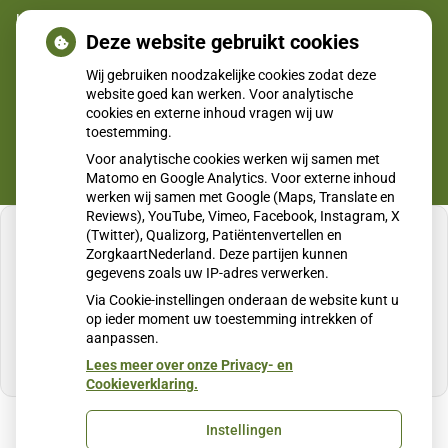
uitbraken fors gestegen
Deze website gebruikt cookies
CZ vergoedt zorg van twee gespecialiseerde
Wij gebruiken noodzakelijke cookies zodat deze
revalidatieartsen niet meer
website goed kan werken. Voor analytische
cookies en externe inhoud vragen wij uw
toestemming.
Voor analytische cookies werken wij samen met
Matomo en Google Analytics. Voor externe inhoud
werken wij samen met Google (Maps, Translate en
Reviews), YouTube, Vimeo, Facebook, Instagram, X
(Twitter), Qualizorg, Patiëntenvertellen en
ZorgkaartNederland. Deze partijen kunnen
gegevens zoals uw IP-adres verwerken.
U heeft geen toestemming gegeven voor
Via Cookie-instellingen onderaan de website kunt u
externe inhoud
die nodig is om dit te zien.
op ieder moment uw toestemming intrekken of
aanpassen.
Cookie-instellingen wijzigen
Lees meer over onze Privacy- en
Cookieverklaring.
Instellingen