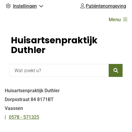
Instellingen
Patiëntenomgeving
Hoofdmenu
Menu
Huisartsenpraktijk
Duthler
Zoeke
Huisartsenpraktijk Duthler
Dorpsstraat
84
8171BT
Vaassen
0578 - 571325
Tel: