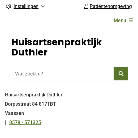
Instellingen
Patiëntenomgeving
Hoofdmenu
Menu
Huisartsenpraktijk
Duthler
Zoeke
Huisartsenpraktijk Duthler
Dorpsstraat
84
8171BT
Vaassen
0578 - 571325
Tel: