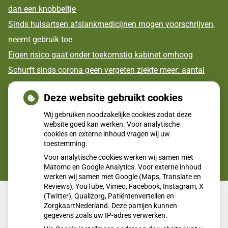
dan een knobbeltje
Sinds huisartsen afslankmedicijnen mogen voorschrijven,
neemt gebruik toe
Eigen risico gaat onder toekomstig kabinet omhoog
Schurft sinds corona geen vergeten ziekte meer: aantal
uitbraken fors gestegen
Deze website gebruikt cookies
CZ vergoedt zorg van twee gespecialiseerde
Wij gebruiken noodzakelijke cookies zodat deze
revalidatieartsen niet meer
website goed kan werken. Voor analytische
cookies en externe inhoud vragen wij uw
toestemming.
Voor analytische cookies werken wij samen met
Matomo en Google Analytics. Voor externe inhoud
werken wij samen met Google (Maps, Translate en
Reviews), YouTube, Vimeo, Facebook, Instagram, X
(Twitter), Qualizorg, Patiëntenvertellen en
ZorgkaartNederland. Deze partijen kunnen
gegevens zoals uw IP-adres verwerken.
U heeft geen toestemming gegeven voor