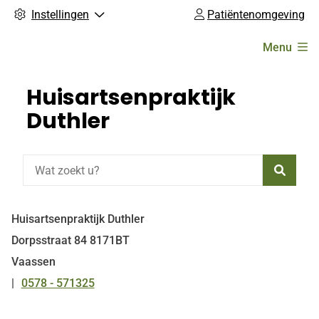
Instellingen
Patiëntenomgeving
Hoofdmenu
Menu
Huisartsenpraktijk
Duthler
Zoeke
Huisartsenpraktijk Duthler
Dorpsstraat
84
8171BT
Vaassen
0578 - 571325
Tel: