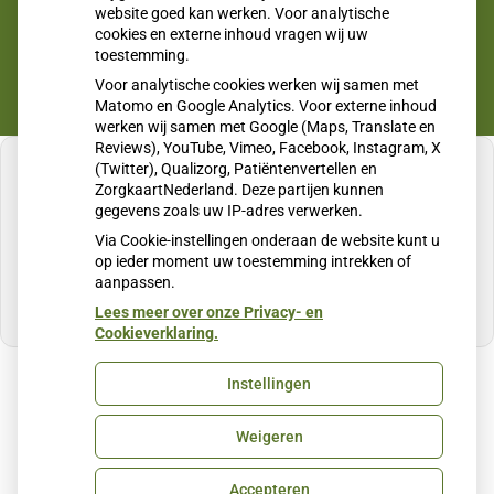
website goed kan werken. Voor analytische
cookies en externe inhoud vragen wij uw
toestemming.
Voor analytische cookies werken wij samen met
Matomo en Google Analytics. Voor externe inhoud
werken wij samen met Google (Maps, Translate en
Reviews), YouTube, Vimeo, Facebook, Instagram, X
(Twitter), Qualizorg, Patiëntenvertellen en
ZorgkaartNederland. Deze partijen kunnen
gegevens zoals uw IP-adres verwerken.
U heeft geen toestemming gegeven voor
Via Cookie-instellingen onderaan de website kunt u
externe inhoud
die nodig is om dit te zien.
op ieder moment uw toestemming intrekken of
aanpassen.
Cookie-instellingen wijzigen
Lees meer over onze Privacy- en
Cookieverklaring.
Instellingen
Uw Zorg Online
|
Beheer
Weigeren
Privacy verklaring
|
Cookie-instellingen
|
Voorwaarden
Accepteren