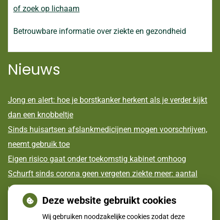
of zoek op lichaam
Betrouwbare informatie over ziekte en gezondheid
Nieuws
Jong en alert: hoe je borstkanker herkent als je verder kijkt
dan een knobbeltje
Sinds huisartsen afslankmedicijnen mogen voorschrijven,
neemt gebruik toe
Eigen risico gaat onder toekomstig kabinet omhoog
Schurft sinds corona geen vergeten ziekte meer: aantal
uitbraken fors gestegen
Deze website gebruikt cookies
CZ vergoedt zorg van twee gespecialiseerde
Wij gebruiken noodzakelijke cookies zodat deze
revalidatieartsen niet meer